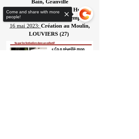
Bain, Granville
19 mai 2023:
Labo Victor Hugo,
Come and share with more
people!
Festival Curieux Printemps
16 mai 2023:
Création au Moulin,
LOUVIERS (27)
Sorry, the checkout page does not
support sharing
LES PARTENAIRES
Cette réunion n'aurait pas pu voir le
jour sans le pognon de la ville de
Conches-en-Ouche, du Département
de l'Eure, de la Région Normandie et
la DRAC pour son soutien en