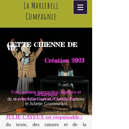
La Mariebell
Compagnie
CETTE CHIENNE DE
VIE
Création 2023
Une réunion interactive, lugubre et
cathartique
de et avec Julie Cayeux, Camille Fantone
( orchestrée par la plume de Julie Cayeux )
et Juliette Grammatico
JULIE CAYEUX est responsable :
du texte, des ratures et de la