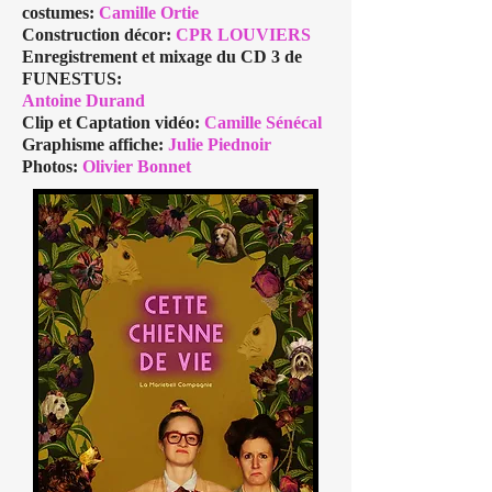
costumes:
Camille Ortie
Construction décor:
CPR LOUVIERS
Enregistrement et mixage du CD 3 de
FUNESTUS:
Antoine Durand
Clip et Captation vidéo:
Camille Sénécal
Graphisme affiche:
Julie Piednoir
Photos:
Olivier Bonnet