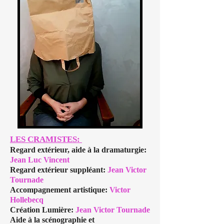
LES CRAMISTES:
Regard extérieur, aide à la dramaturgie:
Jean Luc Vincent
Regard extérieur suppléant:
Jean Victor
Tournade
Accompagnement artistique:
Victor
Hollebe
c
q
Création Lumière:
Jean Victor Tournade
Aide à la scénographie et