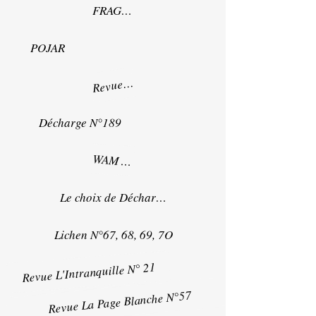
FRAGILE
POJAR
R
Mots à maux n°20
evue
Décharge N°189
WAM n° 5 (Les éditions du contentieux)
Le choix de Décharge n°193
Lichen N°67, 68, 69, 7O
Revue L'Intranquille N° 21
Revue La Page Blanche N°57