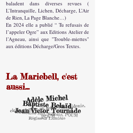
baladent dans diverses revues (
L’Intranquille, Lichen, Décharge, L’Air
de Rien, La Page Blanche…)
En 2024 elle a publié “ Tu refusais de
l’appeler Ogre” aux Editions Atelier de
l’Agneau, ainsi que "Trouble-miettes"
aux éditions Décharge/Gros Textes.
La Mariebell, c'est
aussi...
Adèle Michel
Baptiste Belaïd,
clown et mise en scène Moi, Sidonie,
Jean Victor Tournade
Comédien Moi, Sidonie, POUM
POUM
Régisseur Lumière