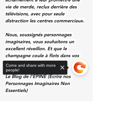
vie de merde, reclus derrière des 
télévisions, avec pour seule 
distraction les centres commerciaux.
Nous, soussignés personnages 
imaginaires, vous souhaitons un 
excellent réveillon. Et que le 
champagne coule à flots dans vos 
coupes de cristal.
Come and share with more
people!
Le Blog de l'EPINE (Ecrire nos 
Personnages Imaginaires Non 
Essentiels)
L'autrice: 
Julie Cayeux
Sorry, the checkout page does not
support sharing
Le photographe: 
Olivier Bonnet