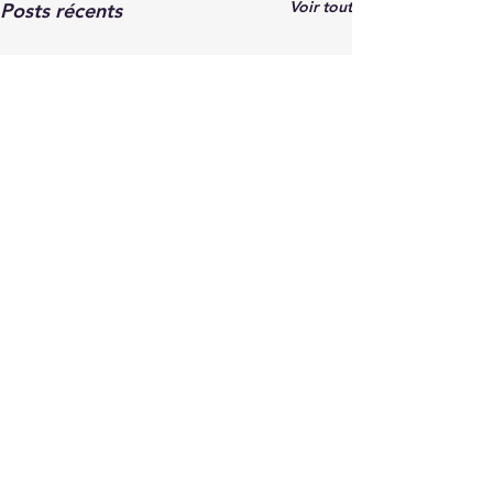
Voir tout
Posts récents
Sorry, the checkout page does not
support sharing
Commentaires
Une prophétie