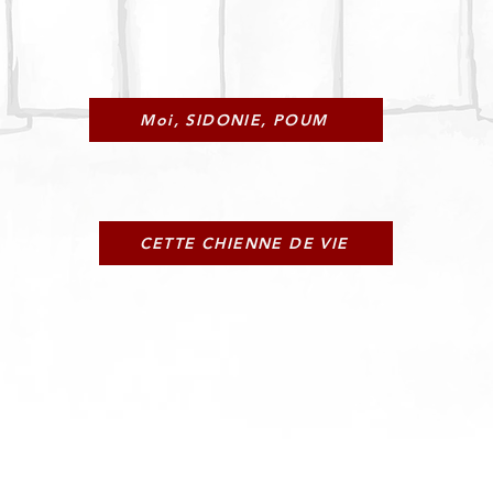
 a les lugubres confessions de Marie Bell, en sol bémol maj
Moi, SIDONIE, POUM
Un éloge à la sinistrose
CETTE CHIENNE DE VIE